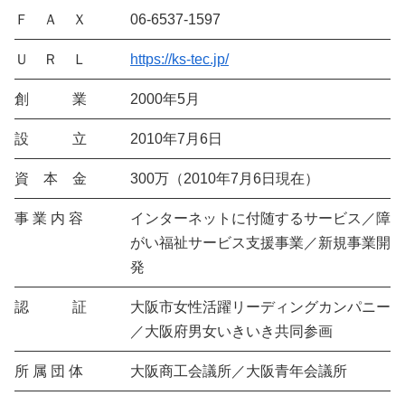
Ｆ Ａ Ｘ
06-6537-1597
Ｕ Ｒ Ｌ
https://ks-tec.jp/
創 業
2000年5月
設 立
2010年7月6日
資 本 金
300万（2010年7月6日現在）
事 業 内 容
インターネットに付随するサービス／障
がい福祉サービス支援事業／新規事業開
発
認 証
大阪市女性活躍リーディングカンパニー
／大阪府男女いきいき共同参画
所 属 団 体
大阪商工会議所／大阪青年会議所